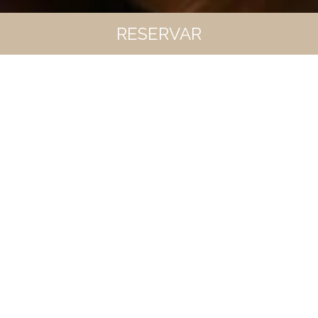
RESERVAR
RESERVANDO EN LA WEB
OFICIAL TODO SON VENTAJAS
00
00
00
00
Descuento exclusivo en nuestro Site de 10%
+ Early Check-in y Late Check-out (mediante
disponibilidad)
20% descuento SPA
Cesto de frutas