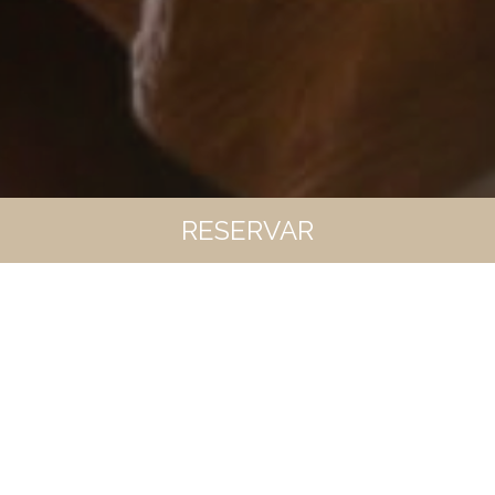
RESERVAR
RESERVA NO SITE OFICIAL TUDO
SÃO VANTAGENS
00
00
00
00
Desconto Exclusivo de 10% no nosso Site
Early Check In & Late Check out sujeito a