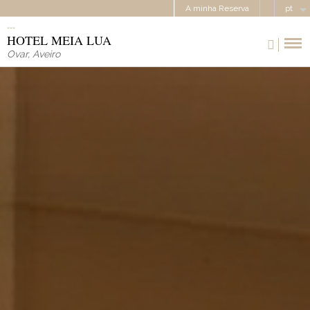
A minha Reserva
pt
HOTEL MEIA LUA
Ovar
,
Aveiro