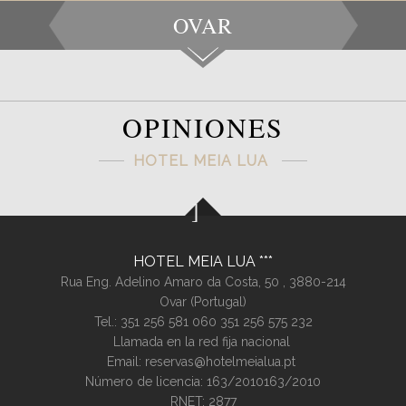
OVAR
OPINIONES
HOTEL MEIA LUA
HOTEL MEIA LUA
Rua Eng. Adelino Amaro da Costa, 50 ,
3880-214
Ovar (
Portugal
)
Tel.:
351 256 581 060
351 256 575 232
Llamada en la red fija nacional
Email:
reservas@hotelmeialua.pt
Número de licencia: 163/2010163/2010
RNET: 2877