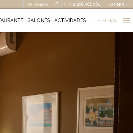
351 256 581 060
Mi reserva
ESPAÑOL
TAURANTE
SALONES
ACTIVIDADES
VER MÁS